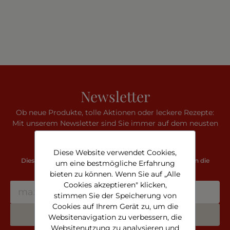
Newsletter
Ob neue Produkte, tolle Aktionen oder leckere Rezepte:
Mit unserem Newsletter sind Sie immer auf dem neusten
Stand. Erfahren Sie es zuerst!
Diese Website verwendet Cookies,
Diese Seite ist durch reCAPTCHA geschützt und es gelten die
um eine bestmögliche Erfahrung
Datenschutzrichtlinie
und
Nutzungsbedingungen
.
bieten zu können. Wenn Sie auf „Alle
Cookies akzeptieren" klicken,
stimmen Sie der Speicherung von
Cookies auf Ihrem Gerät zu, um die
Jetzt anmelden
Websitenavigation zu verbessern, die
Websitenutzung zu analysieren und