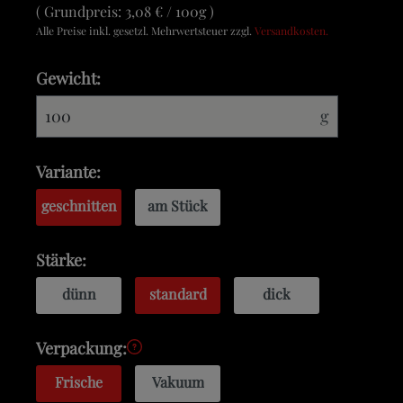
Grundpreis:
3,08 € / 100g
Alle Preise inkl. gesetzl. Mehrwertsteuer zzgl.
Versandkosten.
Gewicht:
g
Variante:
geschnitten
am Stück
Stärke:
dünn
standard
dick
Verpackung:
Frische
Vakuum