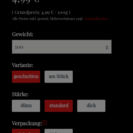
Grundpreis:
4,99 € / 100g
Alle Preise inkl. gesetzl. Mehrwertsteuer zzgl.
Versandkosten.
Gewicht:
g
Variante:
geschnitten
am Stück
Stärke:
dünn
standard
dick
Verpackung: