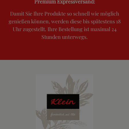
Premium Expressversand:
Damit Sie Ihre Produkte so schnell wie möglich
genießen können, werden diese bis spätestens 18
Uhr zugestellt. Ihre Bestellung ist maximal 24
Stunden unterwegs.