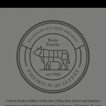
Unsere Rinder, Kälber, Schweine, Hähnchen, Puten und Lämmer
stammen aus bäuerlichen Betrieben in Hessen, Thüringen, Bayern