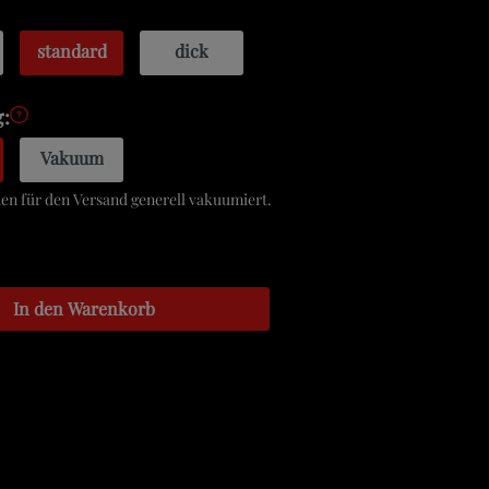
standard
dick
:
Vakuum
n für den Versand generell vakuumiert.
In den Warenkorb
ettel hinzufügen