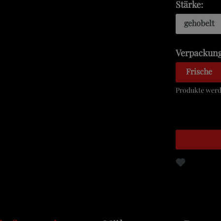
Stärke:
gehobelt
Verpackung
Frische
Produkte werde
Zum Merkz