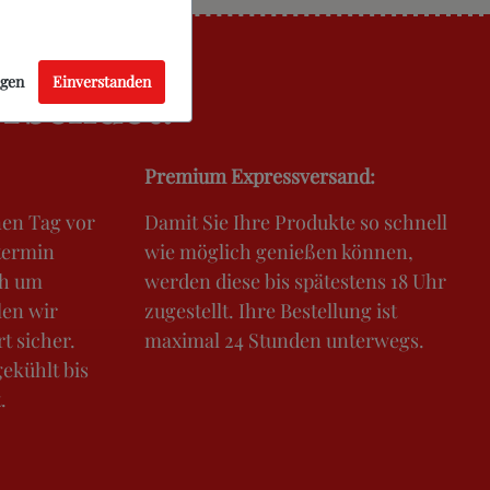
ngen
Einverstanden
ersendet:
Premium Expressversand:
nen Tag vor
Damit Sie Ihre Produkte so schnell
termin
wie möglich genießen können,
ch um
werden diese bis spätestens 18 Uhr
len wir
zugestellt. Ihre Bestellung ist
t sicher.
maximal 24 Stunden unterwegs.
gekühlt bis
.