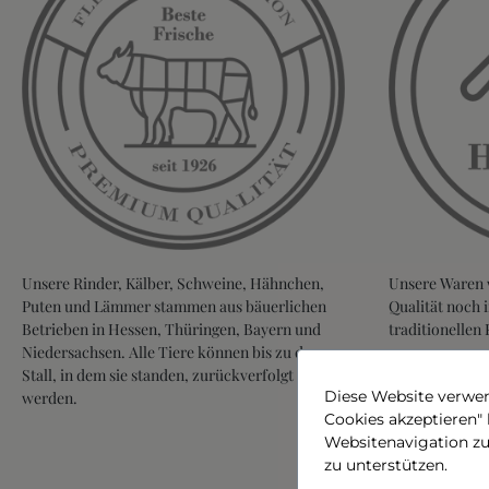
Unsere Rinder, Kälber, Schweine, Hähnchen,
Unsere Waren 
Puten und Lämmer stammen aus bäuerlichen
Qualität noch
Betrieben in Hessen, Thüringen, Bayern und
traditionellen 
Niedersachsen. Alle Tiere können bis zu dem
Stall, in dem sie standen, zurückverfolgt
Diese Website verwen
werden.
Cookies akzeptieren"
Websitenavigation z
zu unterstützen.