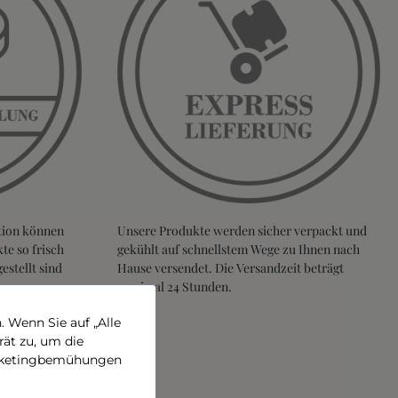
tion können
Unsere Produkte werden sicher verpackt und
te so frisch
gekühlt auf schnellstem Wege zu Ihnen nach
stellt sind
Hause versendet. Die Versandzeit beträgt
maximal 24 Stunden.
 Wenn Sie auf „Alle
rät zu, um die
Marketingbemühungen