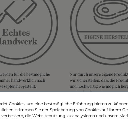
werden für die bestmögliche
Nur durch unsere eigene Produk
 immer handwerklich nach
wir sicherstellen, dass die Produk
Rezepten hergestellt.
und hochwertig wie möglich herge
und verkauft werden.
det Cookies, um eine bestmögliche Erfahrung bieten zu können.
 klicken, stimmen Sie der Speicherung von Cookies auf Ihrem Ge
u verbessern, die Websitenutzung zu analysieren und unsere 