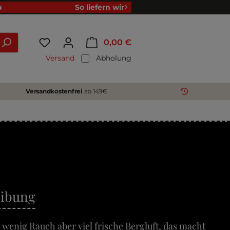
So liefern wir
0,00 €
Versand
Abholung
Versandkostenfrei
ab 149€
eibung
 wenig Rauch aber viel frische Bergluft, das macht