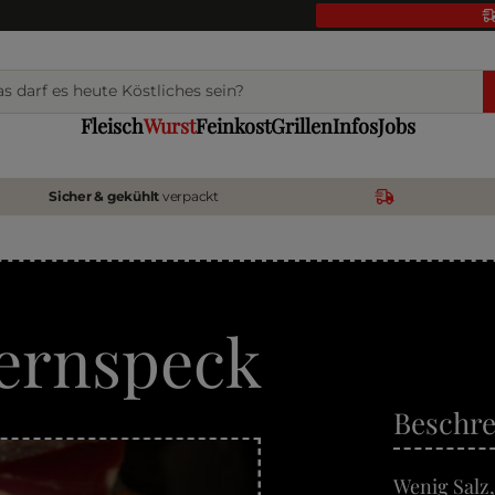
Fleisch
Wurst
Feinkost
Grillen
Infos
Jobs
Sicher & gekühlt
verpackt
uernspeck
Beschr
Wenig Salz,