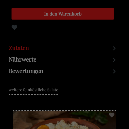
In den Warenkorb
Zum Merkzettel hinzufügen
Zutaten
Nährwerte
Bewertungen
weitere feinköstliche Salate