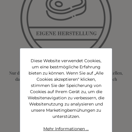
Diese Website verwendet Cookies,
um eine bestmögliche Erfahrung
Nur durch unsere eigene Produktion können wir sicherstellen,
bieten zu können. Wenn Sie auf „Alle
dass die Produkte so frisch und hochwertig wie möglich
Cookies akzeptieren" klicken,
hergestellt sind und verkauft werden.
stimmen Sie der Speicherung von
Cookies auf Ihrem Gerät zu, um die
Websitenavigation zu verbessern, die
Websitenutzung zu analysieren und
unsere Marketingbemühungen zu
unterstützen.
Mehr Informationen ...