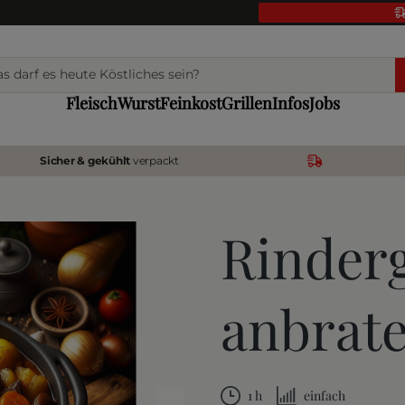
Fleisch
Wurst
Feinkost
Grillen
Infos
Jobs
Sicher & gekühlt
verpackt
Rinder
anbrat
1 h
einfach