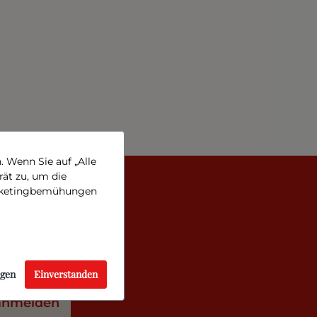
 Wenn Sie auf „Alle
rät zu, um die
Marketingbemühungen
ie immer auf dem neusten
ungsbedingungen
.
ngen
Einverstanden
 anmelden