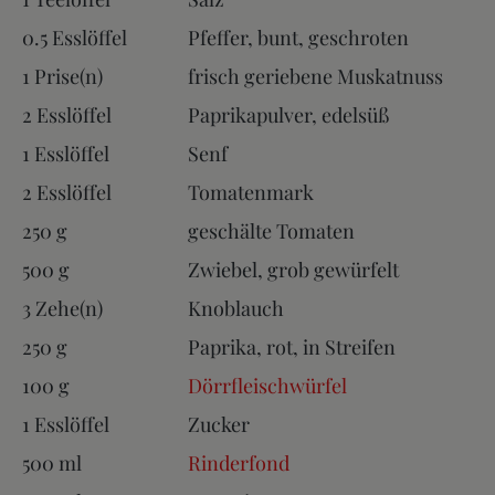
0.5 Esslöffel
Pfeffer, bunt, geschroten
1 Prise(n)
frisch geriebene Muskatnuss
2 Esslöffel
Paprikapulver, edelsüß
1 Esslöffel
Senf
2 Esslöffel
Tomatenmark
250 g
geschälte Tomaten
500 g
Zwiebel, grob gewürfelt
3 Zehe(n)
Knoblauch
250 g
Paprika, rot, in Streifen
100 g
Dörrfleischwürfel
1 Esslöffel
Zucker
500 ml
Rinderfond