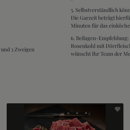
5. Selbstverständlich kö
Die Garzeit beträgt hierf
Minuten für das einköche
6. Beilagen-Empfehlung: S
Rosenkohl mit Dörrfleisch
 und 3 Zweigen
wünscht Ihr Team der Me