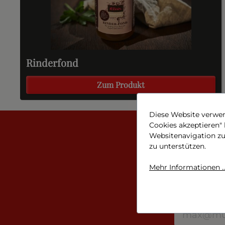
Rinderfond
Zum Produkt
Diese Website verwen
Cookies akzeptieren"
Websitenavigation z
zu unterstützen.
Ob neue Produkte, tolle
Mehr Informationen ..
Diese Seite ist d