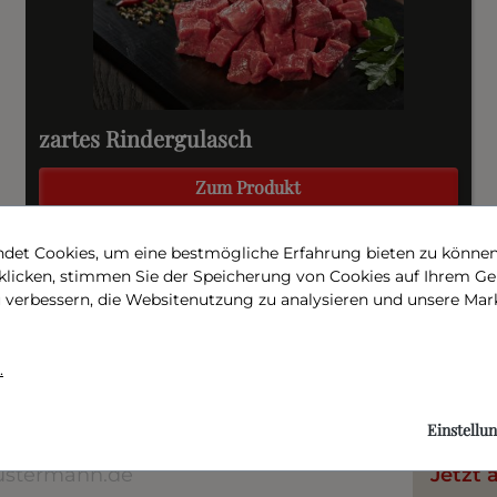
zartes Rindergulasch
Zum Produkt
det Cookies, um eine bestmögliche Erfahrung bieten zu können.
 klicken, stimmen Sie der Speicherung von Cookies auf Ihrem Ge
u verbessern, die Websitenutzung zu analysieren und unsere 
Newsletter
 Aktionen oder leckere Rezepte: Mit unserem Newsletter sind S
Stand. Erfahren Sie es zuerst!
.
urch reCAPTCHA geschützt und es gelten die
Datenschutzrichtlinie
und
Nutz
Einstellu
Jetzt