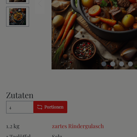
Zutaten
Portionen
1.2 kg
zartes Rindergulasch
1 Teelöffel
Salz