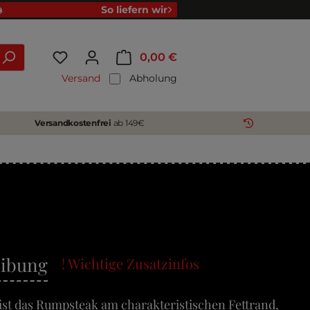
So liefern wir
0,00 €
Versand
Abholung
Versandkostenfrei
ab 149€
eibung
! Wichtige Zusatzinfos
ist das Rumpsteak am charakteristischen Fettrand,