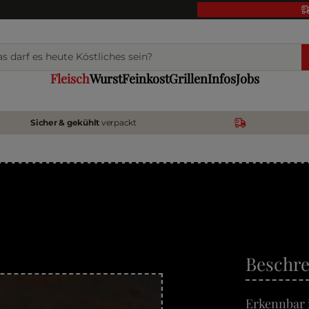
Fleisch
Wurst
Feinkost
Grillen
Infos
Jobs
Sicher & gekühlt
verpackt
Beschr
Erkennbar 