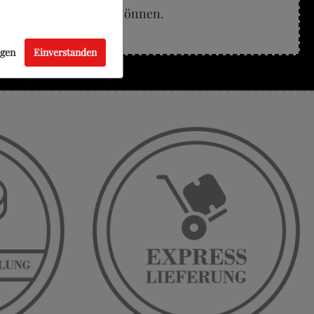
 eine kurze Ruhezeit gönnen.
ngen
Einverstanden