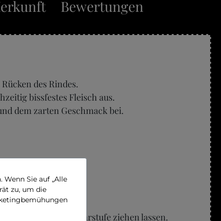
erkunft
Bewertungen
n Rücken des Rindes.
hzeitig bissfestes Fleisch aus.
it und dem zarten Geschmack bei.
 Wenn Sie auf „Alle
rät zu, um die
Marketingbemühungen
is zur gewünschten Garstufe ziehen lassen.