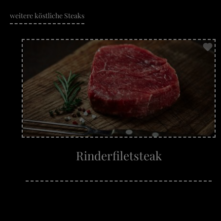
weitere köstliche Steaks
Rinderfiletsteak