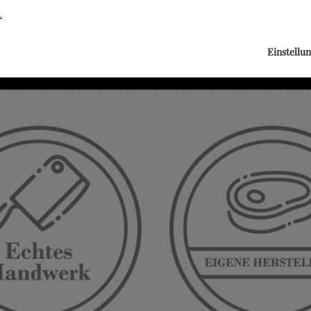
d Steakpfeffer würzen und den Steaks vor dem Servieren
.
Einstellu