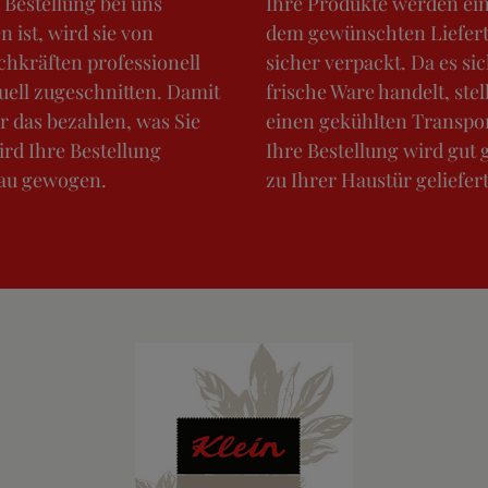
 Bestellung bei uns
Ihre Produkte werden ei
 ist, wird sie von
dem gewünschten Liefer
hkräften professionell
sicher verpackt. Da es si
uell zugeschnitten. Damit
frische Ware handelt, stel
r das bezahlen, was Sie
einen gekühlten Transpor
ird Ihre Bestellung
Ihre Bestellung wird gut 
u gewogen.
zu Ihrer Haustür geliefert