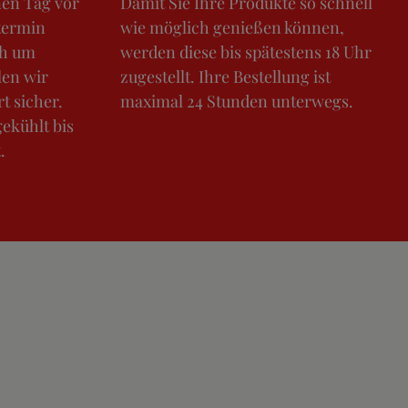
nen Tag vor
Damit Sie Ihre Produkte so schnell
termin
wie möglich genießen können,
ch um
werden diese bis spätestens 18 Uhr
len wir
zugestellt. Ihre Bestellung ist
t sicher.
maximal 24 Stunden unterwegs.
gekühlt bis
.