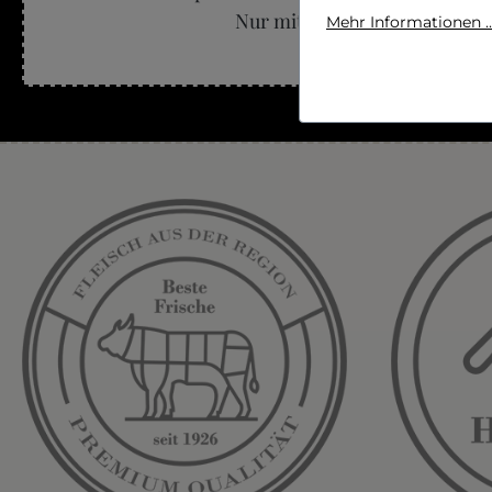
Nur mit etwas gutem Salz un
Mehr Informationen ..