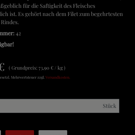
geblich für die Saftigkeit des Fleisches
ich ist. Es gehört nach dem Filet zum begehrtesten
s Rindes.
ummer:
42
ügbar!
 €
Grundpreis:
73,90 € / kg
 gesetzl. Mehrwertsteuer zzgl.
Versandkosten.
Stück