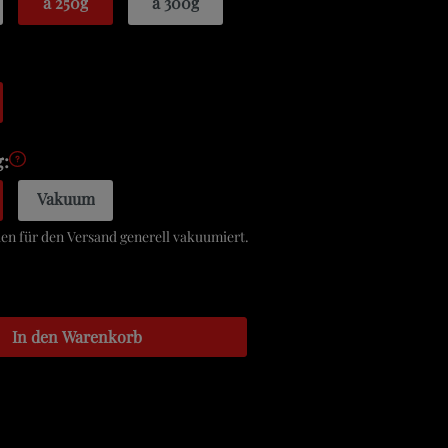
a 250g
a 300g
:
Vakuum
n für den Versand generell vakuumiert.
In den Warenkorb
ettel hinzufügen