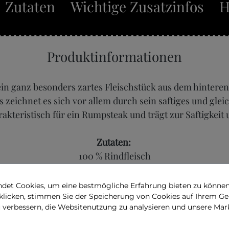
Zutaten
Wichtige Zusatzinfos
H
Produktinformationen
in ganz besonders zartes Fleischstück aus dem hintere
 zeichnet es sich vor allem durch sein saftiges und gleic
arakteristisch für ein Rumpsteak und trägt zur Saftigke
Zutaten:
100 % Rindfleisch
Allergenfrei!
det Cookies, um eine bestmögliche Erfahrung bieten zu können.
 klicken, stimmen Sie der Speicherung von Cookies auf Ihrem Ge
u verbessern, die Websitenutzung zu analysieren und unsere 
Zubereitung:
 der Pfanne anbraten und im Backofen bei circa 120 °C b