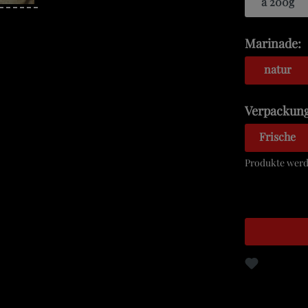
a 200g
Marinade:
natur
Verpackung
Frische
Produkte werde
Zum Merkz